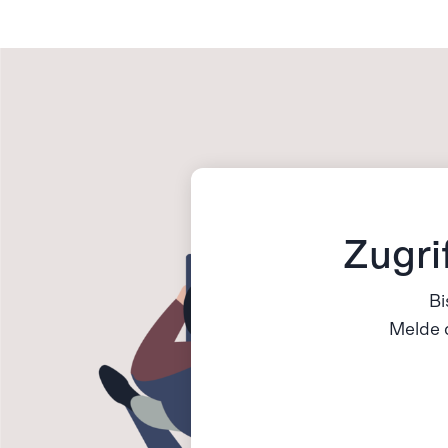
Zugri
Bi
Melde d