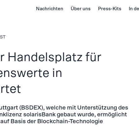
Nachrichten
Über uns
Press-Kits
In d
EST
er Handelsplatz für
enswerte in
rtet
tuttgart (BSDEX), welche mit Unterstützung des
klizenz solarisBank gebaut wurde, ermöglicht
auf Basis der Blockchain-Technologie