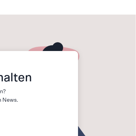
halten
on?
en News.